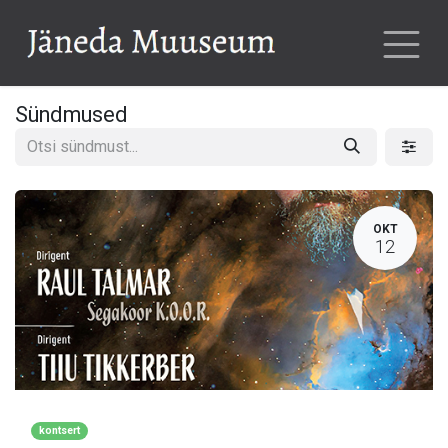
Sündmused
OKT
12
kontsert